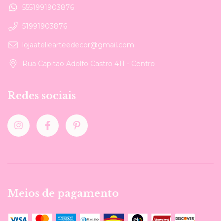
5551991903876
51991903876
lojaateliearteedecor@gmail.com
Rua Capitao Adolfo Castro 411 - Centro
Redes sociais
Meios de pagamento