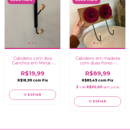
Cabideiro com dois
Cabideiro em madeira
Ganchos em Metal -
com duas flores -
20x2x5cm
15x30cm
R$19,99
R$89,99
R$18,99
com
Pix
R$85,49
com
Pix
3
x de
R$30,00
sem juros
ESPIAR
ESPIAR