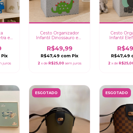
ta
Cesto Organizador
Cesto Org
tra e
Infantil Dinossauro em
Infantil El
izado
Feltro - 30x30cm
Feltro - 
ro em
9
R$49,99
R$49
 letra
Pix
R$47,49
com
Pix
R$47,49
m juros
2
x de
R$25,00
sem juros
2
x de
R$25,0
ESGOTADO
ESGOTADO