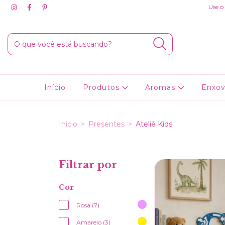
Use o
Início
Produtos
Aromas
Enxov
Início
>
Presentes
>
Ateliê Kids
Filtrar por
Cor
Rosa (7)
Amarelo (3)