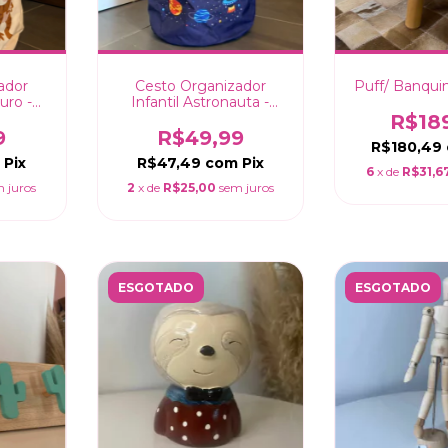
ador
Cesto Organizador
Puff/ Banqui
uro -
Infantil Astronauta -
35x45cm
R$18
9
R$49,99
R$180,49
m
Pix
R$47,49
com
Pix
6
x de
R$31,6
 juros
2
x de
R$25,00
sem juros
ESGOTADO
ESGOTADO