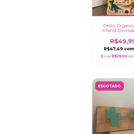
Cesto Organiz
Infantil Dinossa
35x45cm
R$49,9
R$47,49
co
2
x de
R$25,00
sem
ESGOTADO