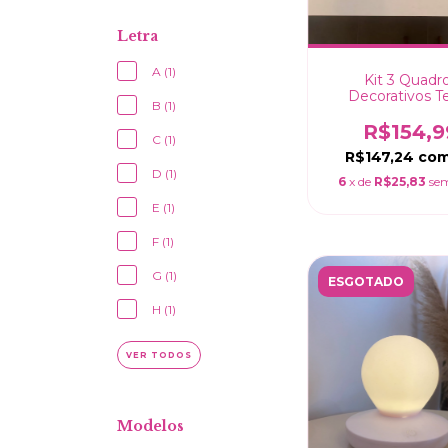
Letra
A (1)
Kit 3 Quadr
Decorativos 
B (1)
Infantil Quarto
Desenhos Azui
R$154,9
C (1)
Moldura Caixa 3
R$147,24
co
D (1)
6
x de
R$25,83
sem
E (1)
F (1)
G (1)
ESGOTADO
H (1)
VER TODOS
Modelos