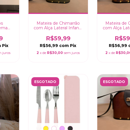
os
Mateira de Chimarrão
Mateira de 
Tema
com Alça Lateral Infantil
com Alça Later
 Bebe
- Verde Musgo
- Marrom
s em
9
R$59,99
R$59
0x40cm
m
Pix
R$56,99
com
Pix
R$56,99
 juros
2
x de
R$30,00
sem juros
2
x de
R$30,0
ESGOTADO
ESGOTADO