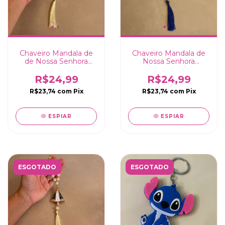
Chaveiro Mandala de
Chaveiro Mandala de
de Nossa Senhora
Nossa Senhora
Aparecida com pérolas
Aparecida com pérolas
Branco - 27cm
Azul - 27cm
R$24,99
R$24,99
R$23,74
com
Pix
R$23,74
com
Pix
ESPIAR
ESPIAR
ESGOTADO
ESGOTADO