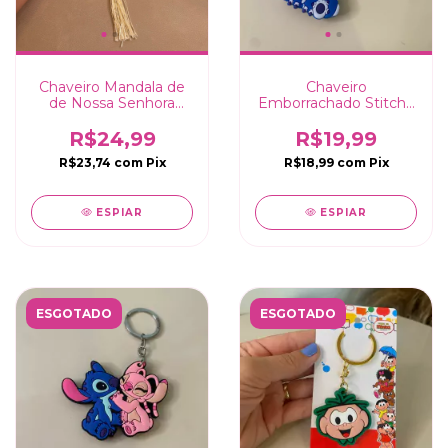
Chaveiro Mandala de
Chaveiro
de Nossa Senhora
Emborrachado Stitch -
Aparecida com pérolas
10cm
Branco - 27cm
R$24,99
R$19,99
R$23,74
com
Pix
R$18,99
com
Pix
ESPIAR
ESPIAR
ESGOTADO
ESGOTADO