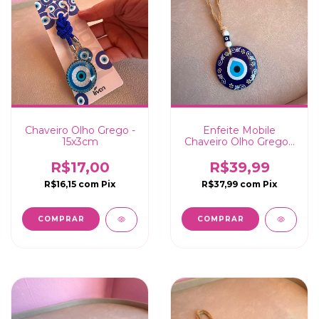
Chaveiro Olho Grego -
Enfeite Mobile
15x3cm
Chaveiro Olho Grego -
20x8cm
R$17,00
R$39,99
R$16,15
com
Pix
R$37,99
com
Pix