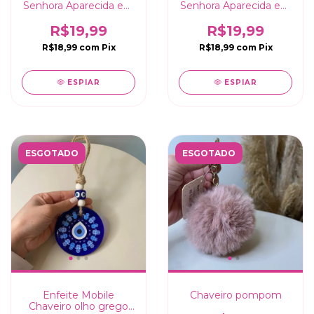
Senhora Aparecida em
Senhora Aparecida em
Metal Envelhecido
Metal - 11,5cm
R$19,99
R$19,99
R$18,99
com
Pix
R$18,99
com
Pix
ESPIAR
ESPIAR
ESGOTADO
ESGOTADO
Enfeite Mobile
Chaveiro pompom
Chaveiro olho grego