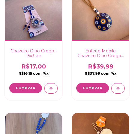
Chaveiro Olho Grego -
Enfeite Mobile
15x3cm
Chaveiro Olho Grego -
20x8cm
R$17,00
R$39,99
R$16,15
com
Pix
R$37,99
com
Pix