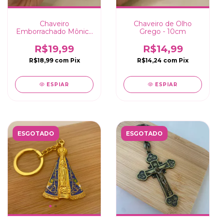
Chaveiro
Chaveiro de Olho
Emborrachado Mônica
Grego - 10cm
- 10cm
R$19,99
R$14,99
R$18,99
com
Pix
R$14,24
com
Pix
ESPIAR
ESPIAR
ESGOTADO
ESGOTADO