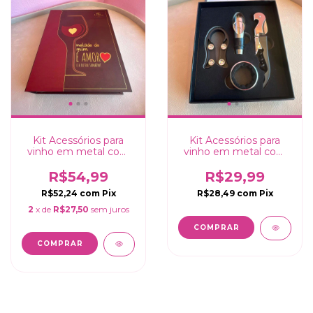
Kit Acessórios para
Kit Acessórios para
vinho em metal com
vinho em metal com
Livro Caixa "Metade de
caixinha - 4 peças
mim é amor, e a outra
R$54,99
R$29,99
metade também" - 5
R$52,24
com
Pix
R$28,49
com
Pix
peças
2
x de
R$27,50
sem juros