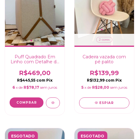
2 cores
Puff Quadrado Em
Cadeira vazada com
Linho com Detalhe de
pé palito
Couro Marrom -
46x36x36cm
R$469,00
R$139,99
R$445,55
com
Pix
R$132,99
com
Pix
6
x de
R$78,17
sem juros
5
x de
R$28,00
sem juros
ESPIAR
ESGOTADO
ESGOTADO