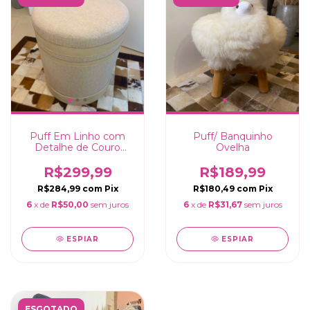
Puff Em Linho com
Puff/ Banquinho
Detalhe de Couro
Ovelha
Bege Pérola -
40x35cm
R$299,99
R$189,99
R$284,99
com
Pix
R$180,49
com
Pix
6
x de
R$50,00
sem juros
6
x de
R$31,67
sem juros
ESPIAR
ESPIAR
ESGOTADO