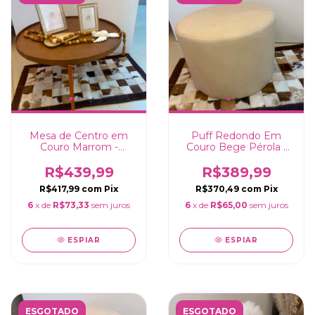
Mesa de Centro em
Puff Redondo Em
Couro Marrom -
Couro Bege Pérola -
70x40cm
50x35cm
R$439,99
R$389,99
R$417,99
com
Pix
R$370,49
com
Pix
6
x de
R$73,33
sem juros
6
x de
R$65,00
sem juros
ESPIAR
ESPIAR
ESGOTADO
ESGOTADO