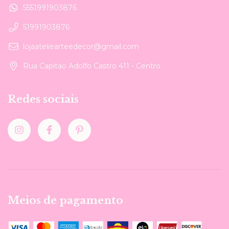
5551991903876
51991903876
lojaateliearteedecor@gmail.com
Rua Capitao Adolfo Castro 411 - Centro
Redes sociais
Meios de pagamento