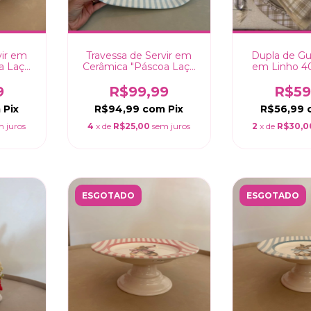
vir em
Travessa de Servir em
Dupla de G
a Laço
Cerâmica "Páscoa Laço
em Linho 
cm
Azul" - 34cm
Porta Gua
Orelhinhas 
9
R$99,99
R$59
peç
m
Pix
R$94,99
com
Pix
R$56,99
m juros
4
x de
R$25,00
sem juros
2
x de
R$30,0
ESGOTADO
ESGOTADO