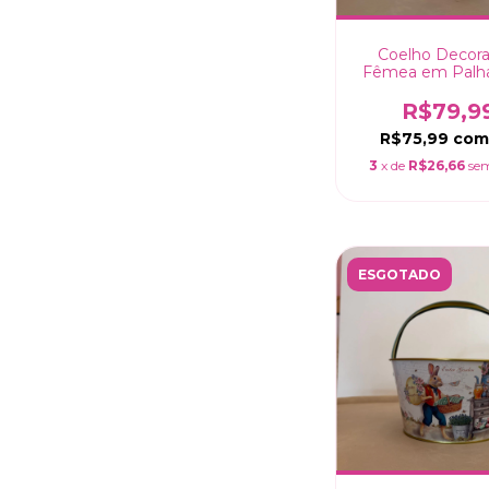
Coelho Decora
Fêmea em Palh
Flores – 27 
R$79,9
R$75,99
com
3
x de
R$26,66
sem
ESGOTADO