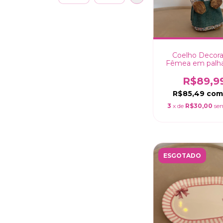
Coelho Decora
Fêmea em palh
Ovinhos - 3
R$89,9
R$85,49
co
3
x de
R$30,00
se
ESGOTADO