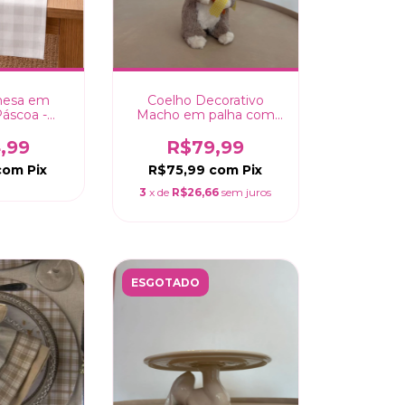
 mesa em
Coelho Decorativo
Páscoa -
Macho em palha com
0cm
cenoura - 27cm
,99
R$79,99
com
Pix
R$75,99
com
Pix
3
x de
R$26,66
sem juros
ESGOTADO