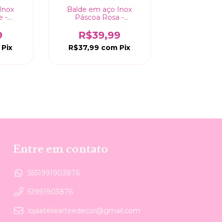
Inox
Balde em aço Inox
e -
Páscoa Rosa -
19,3x10cm
9
R$39,99
Pix
R$37,99
com
Pix
Entre em contato
5551991903876
51991903876
lojaateliearteedecor@gmail.com