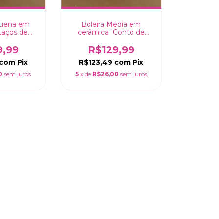
quena em
Boleira Média em
Laços de
cerâmica "Conto de
ul - 21cm
Páscoa - Cenoura" -
29cm
9,99
R$129,99
com
Pix
R$123,49
com
Pix
0
sem juros
5
x de
R$26,00
sem juros