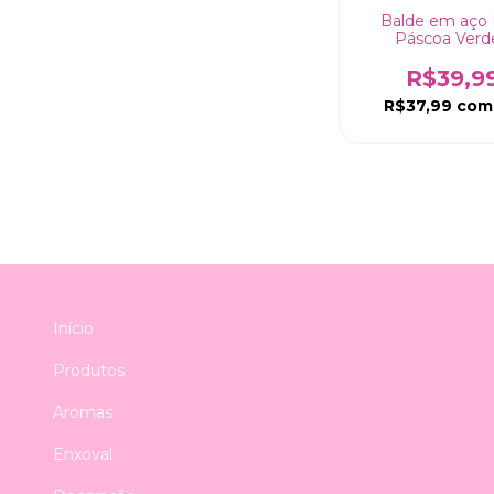
Balde em aço 
Páscoa Verd
19,3x10cm
R$39,9
R$37,99
com
Início
Produtos
Aromas
Enxoval