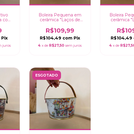
tivo
Boleira Pequena em
Boleira Pe
a com
cerâmica "Laços de
cerâmica "
cm
Páscoa" Rosa - 21cm
Páscoa" Az
9
R$109,99
R$10
Pix
R$104,49
com
Pix
R$104,49
 juros
4
x de
R$27,50
sem juros
4
x de
R$27,5
ESGOTADO