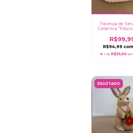
Travessa de Ser
Cerâmica "Pásco
Rosa" - 34
R$99,9
R$94,99
co
4
x de
R$25,00
se
ESGOTADO