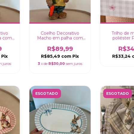
tivo
Coelho Decorativo
Trilho de
a com
Macho em palha com
poliéster 
5cm
cenoura - 35cm
33x18
9
R$89,99
R$34
m
Pix
R$85,49
com
Pix
R$33,24
m juros
3
x de
R$30,00
sem juros
ESGOTADO
ESGOTADO