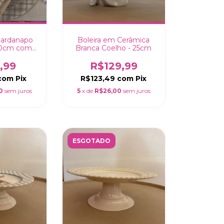
uardanapo
Boleira em Cerâmica
40cm com
Branca Coelho - 25cm
rdanapo
Coelho - 4
,99
R$129,99
as
com
Pix
R$123,49
com
Pix
0
sem juros
5
x de
R$26,00
sem juros
ESGOTADO