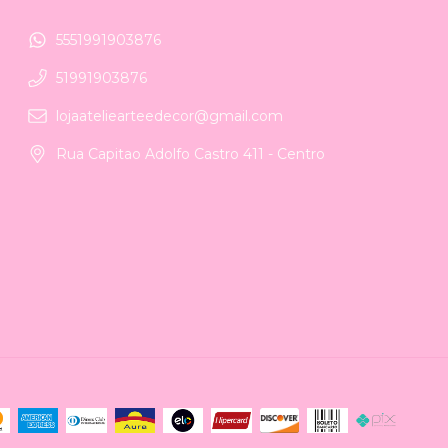
5551991903876
51991903876
lojaateliearteedecor@gmail.com
Rua Capitao Adolfo Castro 411 - Centro