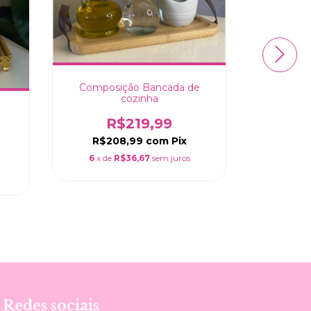
Composição Bancada de
cozinha
Kit pent
R$219,99
R$208,99
com
Pix
R
6
x de
R$36,67
sem juros
R$
4
x de
Redes sociais