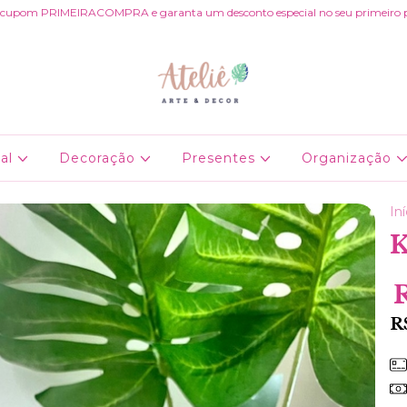
 cupom PRIMEIRACOMPRA e garanta um desconto especial no seu primeiro 
al
Decoração
Presentes
Organização
Iní
K
R