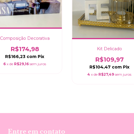
Composição Decorativa
R$174,98
Kit Delicado
R$166,23
com
Pix
R$109,97
6
x de
R$29,16
sem juros
R$104,47
com
Pix
4
x de
R$27,49
sem juros
Entre em contato