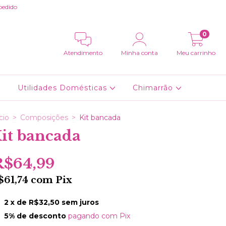
pedido
0
Atendimento
Minha conta
Meu carrinho
Utilidades Domésticas
Chimarrão
cio
>
Composições
>
Kit bancada
it bancada
R$64,99
$61,74
com
Pix
2
x de
R$32,50
sem juros
5% de desconto
pagando com Pix