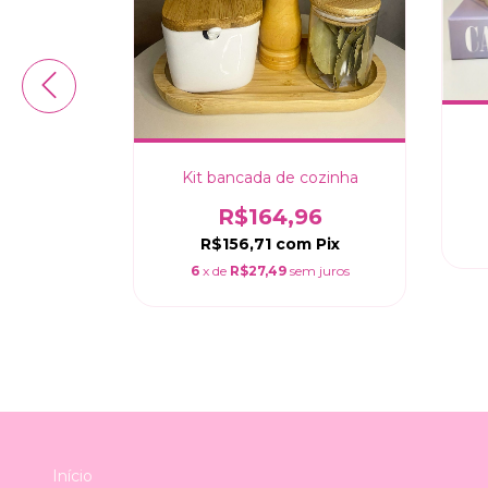
Kit bancada de cozinha
aquiagem,
R$164,96
96
R$156,71
com
Pix
Pix
6
x de
R$27,49
sem juros
m juros
Início